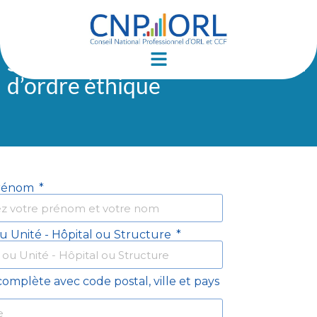
Saisine pour une interrogation
d’ordre éthique​
rénom
ou Unité - Hôpital ou Structure
omplète avec code postal, ville et pays